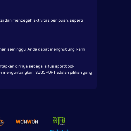
si dan mencegah aktivitas penipuan, seperti
 hari seminggu. Anda dapat menghubungi kami
apkan dirinya sebagai situs sportbook
dan menguntungkan, 388SPORT adalah pilihan yang