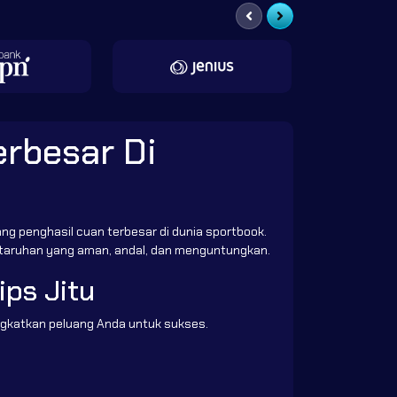
rbesar Di
ng penghasil cuan terbesar di dunia sportbook.
taruhan yang aman, andal, dan menguntungkan.
ps Jitu
ngkatkan peluang Anda untuk sukses.