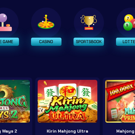
VE GAME
CASINO
SPORTSBOOK
LOTT
 Ways 2
Kirin Mahjong Ultra
Mahjong 