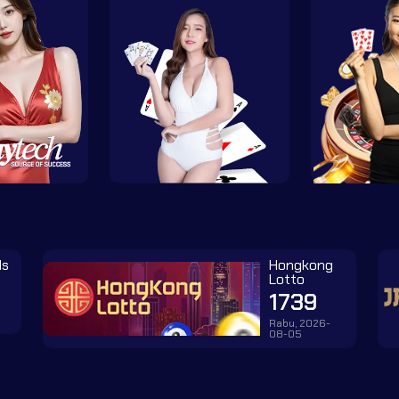
ls
Hongkong
Lotto
1739
Rabu, 2026-
08-05