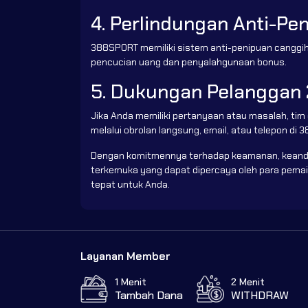
4. Perlindungan Anti-P
388SPORT memiliki sistem anti-penipuan canggih 
pencucian uang dan penyalahgunaan bonus.
5. Dukungan Pelanggan
Jika Anda memiliki pertanyaan atau masalah, ti
melalui obrolan langsung, email, atau telepon di 
Dengan komitmennya terhadap keamanan, keandal
terkemuka yang dapat dipercaya oleh para pemai
tepat untuk Anda.
Layanan Member
1
Menit
2
Menit
Tambah Dana
WITHDRAW