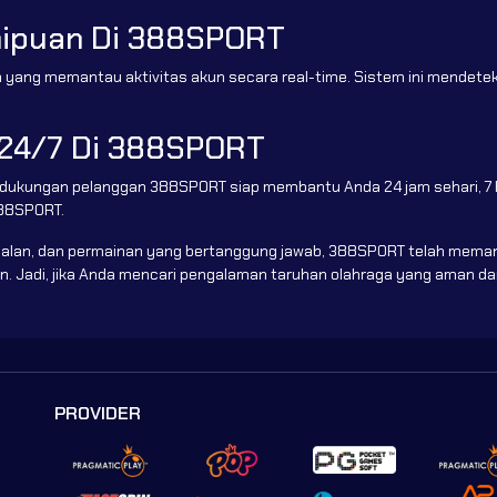
enipuan Di 388SPORT
yang memantau aktivitas akun secara real-time. Sistem ini mendetek
 24/7 Di 388SPORT
m dukungan pelanggan 388SPORT siap membantu Anda 24 jam sehari, 7
388SPORT.
an, dan permainan yang bertanggung jawab, 388SPORT telah memant
n. Jadi, jika Anda mencari pengalaman taruhan olahraga yang aman 
PROVIDER