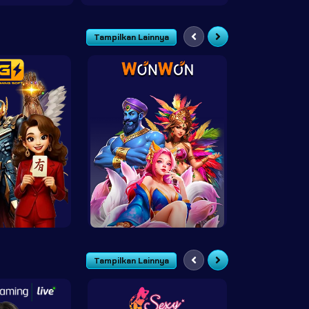
Tampilkan Lainnya
Tampilkan Lainnya