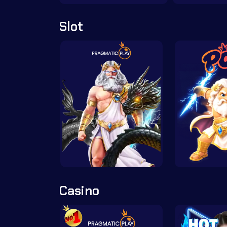
Slot
Casino