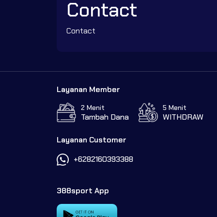
Contact
Contact
Layanan Member
2
Menit
5
Menit
Tambah Dana
WITHDRAW
Layanan Customer
+6282160393388
388sport App