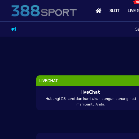
SLOT
LIVE 
Sel
LIVECHAT
liveChat
Hubungi CS kami dan kami akan dengan senang hati
membantu Anda.