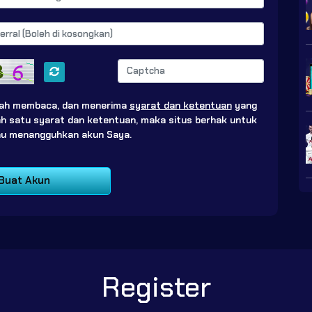
telah membaca, dan menerima
syarat dan ketentuan
yang
alah satu syarat dan ketentuan, maka situs berhak untuk
au menangguhkan akun Saya.
Buat Akun
Register