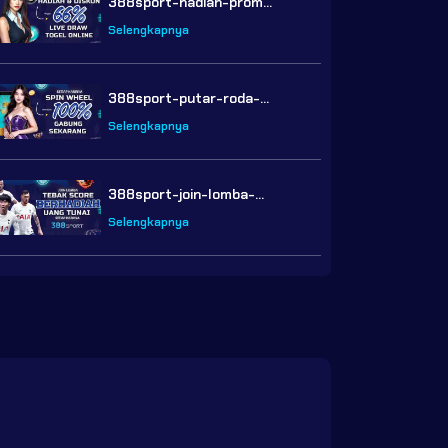
388sport-hadiah-prom...
Selengkapnya
388sport-putar-roda-...
Selengkapnya
388sport-join-lomba-...
Selengkapnya