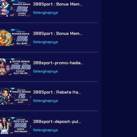
388Sport : Bonus Mem...
Selengkapnya
388Sport : Bonus Mem...
Selengkapnya
388sport-promo-hadia...
Selengkapnya
388Sport : Rebate Ha...
Selengkapnya
388sport-deposit-pul...
Selengkapnya