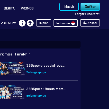
Masuk
Daftar
BERITA
PROMOSI
Forgot Password?
si resmi PAGCOR & Bmmtestlab sudah terbukti Aman dan Terpercaya
, 2:49:52 PM
Rupiah
Afiliasi
Indonesia
romosi Terakhir
388sport-special-eve...
Selengkapnya
388Sport : Bonus Mem...
Selengkapnya