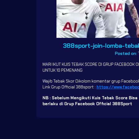
388sport-join-lomba-tebak
Posted on:
MARI IKUT KUIS TEBAK SCORE DI GRUP FACEBOOK 
UNTUK 10 PEMENANG
Wajib Tebak Skor Dikolom komentar grup Facebook
Link Grup Official 388sport :
https://www.facebo
NB : Sebelum Mengikuti Kuis Tebak Score Bis
berlaku di Grup Facebook Official 388Sport